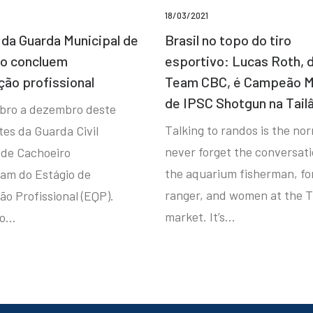
18/03/2021
da Guarda Municipal de
Brasil no topo do tiro
ro concluem
esportivo: Lucas Roth, 
ção profissional
Team CBC, é Campeão M
de IPSC Shotgun na Tail
bro a dezembro deste
Talking to randos is the norm
tes da Guarda Civil
never forget the conversat
 de Cachoeiro
the aquarium fisherman, fo
ram do Estágio de
ranger, and women at the T
ão Profissional (EQP).
market. It’s…
io…