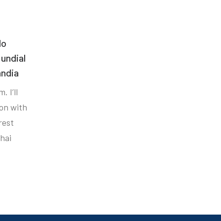
do
undial
ândia
. I’ll
ion with
rest
hai