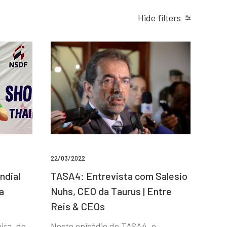
Hide filters
22/03/2022
ndial
TASA4: Entrevista com Salesio
a
Nuhs, CEO da Taurus | Entre
Reis & CEOs
ira, de
Neste episódio do TASA4, o