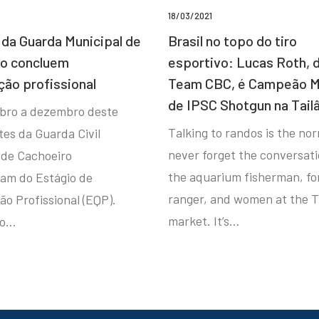
18/03/2021
da Guarda Municipal de
Brasil no topo do tiro
ro concluem
esportivo: Lucas Roth, 
ção profissional
Team CBC, é Campeão M
de IPSC Shotgun na Tail
bro a dezembro deste
Talking to randos is the norm
tes da Guarda Civil
never forget the conversat
 de Cachoeiro
the aquarium fisherman, fo
ram do Estágio de
ranger, and women at the T
ão Profissional (EQP).
market. It’s…
io…