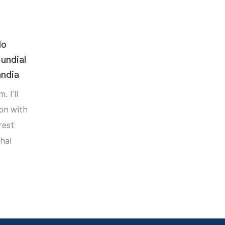
do
undial
ândia
. I’ll
ion with
rest
hai