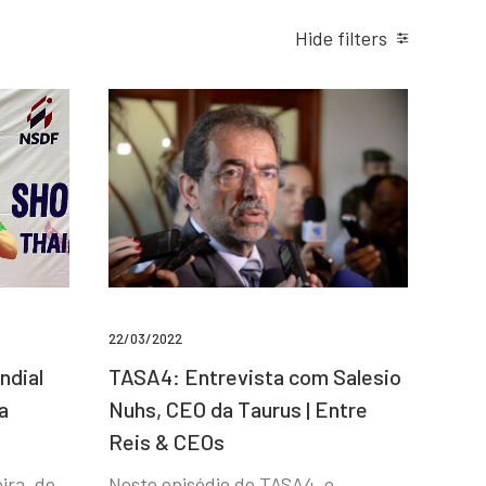
Hide filters
22/03/2022
ndial
TASA4: Entrevista com Salesio
a
Nuhs, CEO da Taurus | Entre
Reis & CEOs
ira, de
Neste episódio do TASA4, o