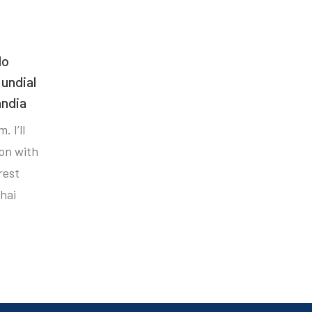
do
undial
ândia
. I’ll
ion with
rest
hai