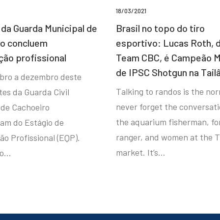
18/03/2021
da Guarda Municipal de
Brasil no topo do tiro
ro concluem
esportivo: Lucas Roth, 
ção profissional
Team CBC, é Campeão M
de IPSC Shotgun na Tail
bro a dezembro deste
Talking to randos is the norm
tes da Guarda Civil
never forget the conversat
 de Cachoeiro
the aquarium fisherman, fo
ram do Estágio de
ranger, and women at the T
ão Profissional (EQP).
market. It’s…
io…