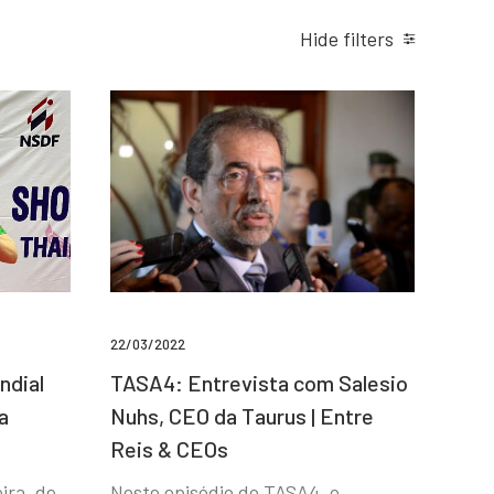
Hide filters
22/03/2022
ndial
TASA4: Entrevista com Salesio
a
Nuhs, CEO da Taurus | Entre
Reis & CEOs
ira, de
Neste episódio do TASA4, o