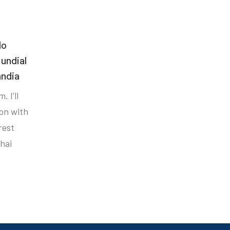
do
undial
ândia
. I’ll
ion with
rest
hai