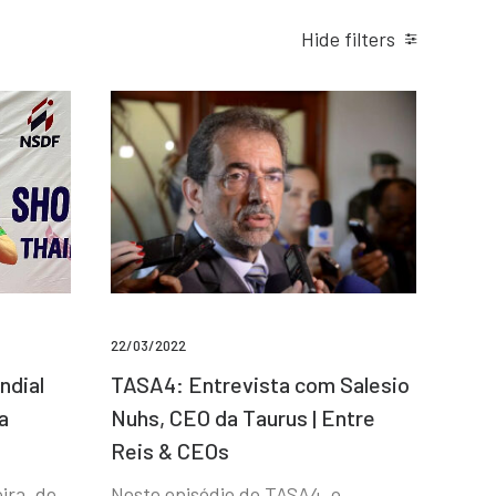
Hide filters
22/03/2022
ndial
TASA4: Entrevista com Salesio
a
Nuhs, CEO da Taurus | Entre
Reis & CEOs
ira, de
Neste episódio do TASA4, o