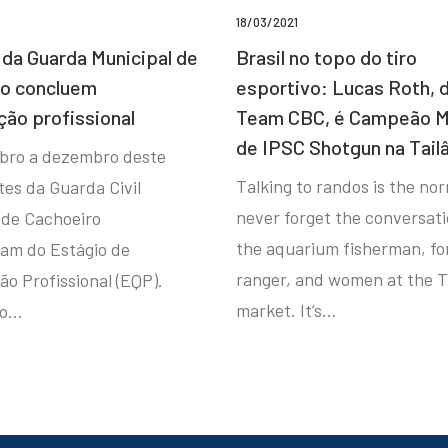
18/03/2021
da Guarda Municipal de
Brasil no topo do tiro
ro concluem
esportivo: Lucas Roth, 
ção profissional
Team CBC, é Campeão M
de IPSC Shotgun na Tail
bro a dezembro deste
Talking to randos is the norm
tes da Guarda Civil
never forget the conversat
 de Cachoeiro
the aquarium fisherman, fo
ram do Estágio de
ranger, and women at the T
ão Profissional (EQP).
market. It’s…
io…