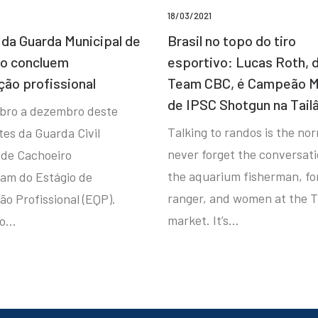
18/03/2021
da Guarda Municipal de
Brasil no topo do tiro
ro concluem
esportivo: Lucas Roth, 
ção profissional
Team CBC, é Campeão M
de IPSC Shotgun na Tail
bro a dezembro deste
Talking to randos is the norm
tes da Guarda Civil
never forget the conversat
 de Cachoeiro
the aquarium fisherman, fo
ram do Estágio de
ranger, and women at the T
ão Profissional (EQP).
market. It’s…
io…