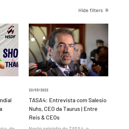
Hide filters
22/03/2022
ndial
TASA4: Entrevista com Salesio
a
Nuhs, CEO da Taurus | Entre
Reis & CEOs
ira, de
Neste episódio do TASA4, o