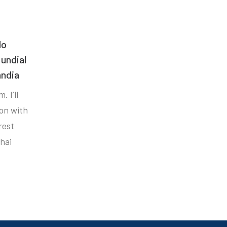
do
undial
ândia
. I’ll
ion with
rest
hai