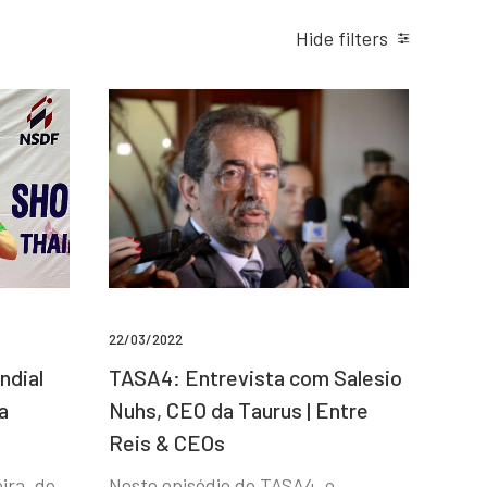
Hide filters
22/03/2022
ndial
TASA4: Entrevista com Salesio
a
Nuhs, CEO da Taurus | Entre
Reis & CEOs
ira, de
Neste episódio do TASA4, o