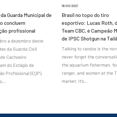
18/03/2021
da Guarda Municipal de
Brasil no topo do tiro
ro concluem
esportivo: Lucas Roth, 
ção profissional
Team CBC, é Campeão M
de IPSC Shotgun na Tail
bro a dezembro deste
Talking to randos is the norm
tes da Guarda Civil
never forget the conversat
 de Cachoeiro
the aquarium fisherman, fo
ram do Estágio de
ranger, and women at the T
ão Profissional (EQP).
market. It’s…
io…