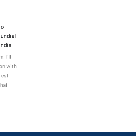
do
undial
ândia
. I’ll
ion with
rest
hai