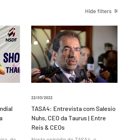
Hide filters
22/03/2022
ndial
TASA4: Entrevista com Salesio
a
Nuhs, CEO da Taurus | Entre
Reis & CEOs
ira, de
Neste episódio do TASA4, o