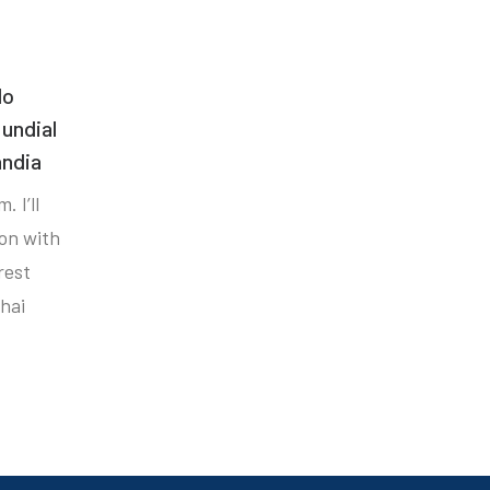
do
undial
ândia
. I’ll
ion with
rest
hai