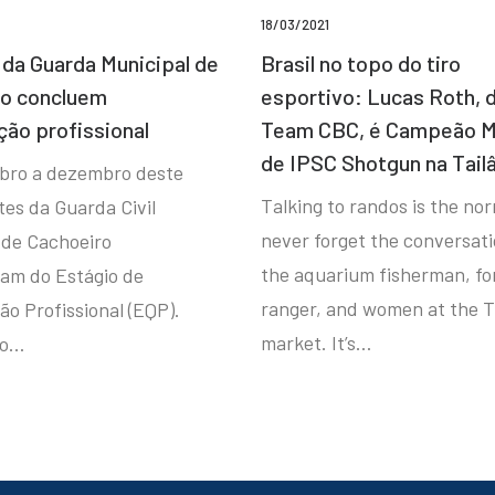
18/03/2021
da Guarda Municipal de
Brasil no topo do tiro
ro concluem
esportivo: Lucas Roth, 
ção profissional
Team CBC, é Campeão M
de IPSC Shotgun na Tail
bro a dezembro deste
Talking to randos is the norm
tes da Guarda Civil
never forget the conversat
 de Cachoeiro
the aquarium fisherman, fo
ram do Estágio de
ranger, and women at the T
ão Profissional (EQP).
market. It’s…
io…