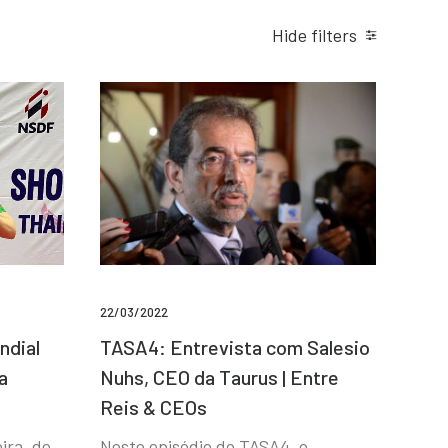
Hide filters
22/03/2022
ndial
TASA4: Entrevista com Salesio
a
Nuhs, CEO da Taurus | Entre
Reis & CEOs
ira, de
Neste episódio do TASA4, o