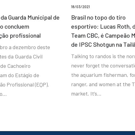
18/03/2021
da Guarda Municipal de
Brasil no topo do tiro
ro concluem
esportivo: Lucas Roth, 
ção profissional
Team CBC, é Campeão M
de IPSC Shotgun na Tail
bro a dezembro deste
Talking to randos is the norm
tes da Guarda Civil
never forget the conversat
 de Cachoeiro
the aquarium fisherman, fo
ram do Estágio de
ranger, and women at the T
ão Profissional (EQP).
market. It’s…
io…