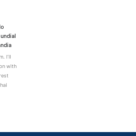
do
undial
ândia
. I’ll
ion with
rest
hai