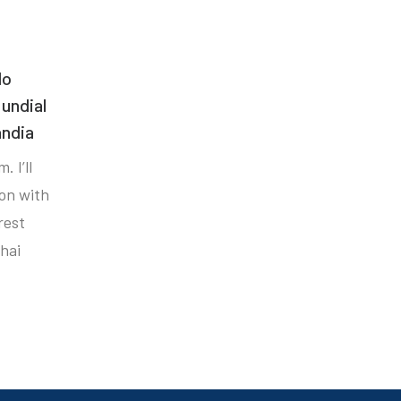
do
undial
ândia
. I’ll
ion with
rest
hai