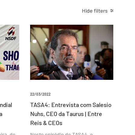
Hide filters
22/03/2022
ndial
TASA4: Entrevista com Salesio
a
Nuhs, CEO da Taurus | Entre
Reis & CEOs
ira, de
Neste episódio do TASA4, o