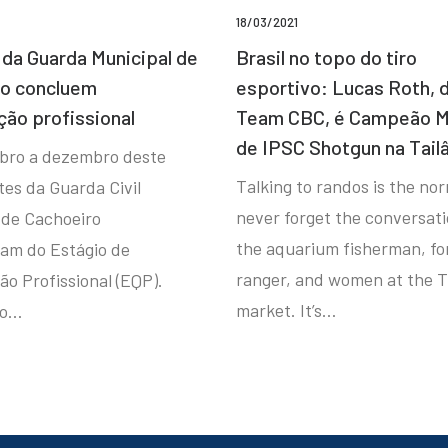
18/03/2021
da Guarda Municipal de
Brasil no topo do tiro
ro concluem
esportivo: Lucas Roth, 
ção profissional
Team CBC, é Campeão M
de IPSC Shotgun na Tail
bro a dezembro deste
Talking to randos is the norm
tes da Guarda Civil
never forget the conversat
 de Cachoeiro
the aquarium fisherman, fo
ram do Estágio de
ranger, and women at the T
ão Profissional (EQP).
market. It’s…
io…