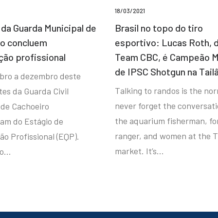
18/03/2021
da Guarda Municipal de
Brasil no topo do tiro
ro concluem
esportivo: Lucas Roth, 
ção profissional
Team CBC, é Campeão M
de IPSC Shotgun na Tail
bro a dezembro deste
Talking to randos is the norm
tes da Guarda Civil
never forget the conversat
 de Cachoeiro
the aquarium fisherman, fo
ram do Estágio de
ranger, and women at the T
ão Profissional (EQP).
market. It’s…
io…