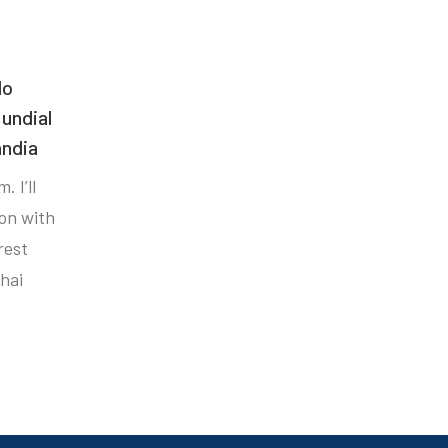
do
undial
ândia
. I’ll
ion with
rest
hai