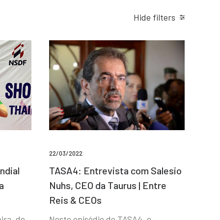
Hide filters
22/03/2022
ndial
TASA4: Entrevista com Salesio
a
Nuhs, CEO da Taurus | Entre
Reis & CEOs
ira, de
Neste episódio do TASA4, o