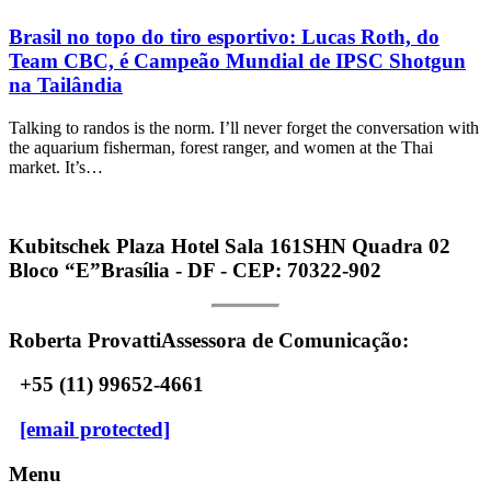
Brasil no topo do tiro esportivo: Lucas Roth, do
Team CBC, é Campeão Mundial de IPSC Shotgun
na Tailândia
Talking to randos is the norm. I’ll never forget the conversation with
the aquarium fisherman, forest ranger, and women at the Thai
market. It’s…
Kubitschek Plaza Hotel Sala 161
SHN Quadra 02
Bloco “E”
Brasília - DF - CEP: 70322-902
Roberta Provatti
Assessora de Comunicação:
+55 (11) 99652-4661
[email protected]
Menu