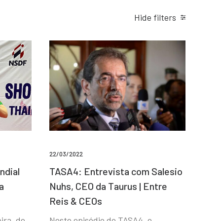
Hide filters
22/03/2022
ndial
TASA4: Entrevista com Salesio
a
Nuhs, CEO da Taurus | Entre
Reis & CEOs
ira, de
Neste episódio do TASA4, o