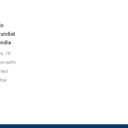
do
undial
ândia
. I’ll
ion with
rest
hai