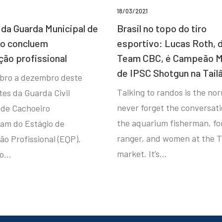
18/03/2021
da Guarda Municipal de
Brasil no topo do tiro
ro concluem
esportivo: Lucas Roth, 
ção profissional
Team CBC, é Campeão M
de IPSC Shotgun na Tail
bro a dezembro deste
Talking to randos is the norm
tes da Guarda Civil
never forget the conversat
 de Cachoeiro
the aquarium fisherman, fo
ram do Estágio de
ranger, and women at the T
ão Profissional (EQP).
market. It’s…
io…