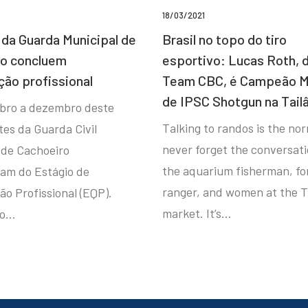
18/03/2021
da Guarda Municipal de
Brasil no topo do tiro
ro concluem
esportivo: Lucas Roth, 
ção profissional
Team CBC, é Campeão M
de IPSC Shotgun na Tail
bro a dezembro deste
Talking to randos is the norm
tes da Guarda Civil
never forget the conversat
 de Cachoeiro
the aquarium fisherman, fo
ram do Estágio de
ranger, and women at the T
ão Profissional (EQP).
market. It’s…
io…