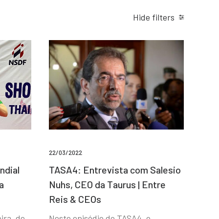
Hide filters
22/03/2022
ndial
TASA4: Entrevista com Salesio
a
Nuhs, CEO da Taurus | Entre
Reis & CEOs
ira, de
Neste episódio do TASA4, o