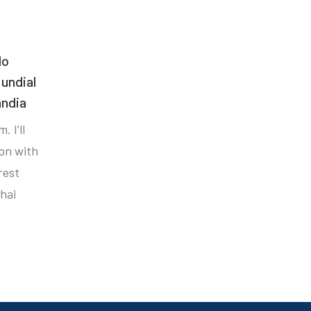
do
undial
ândia
. I’ll
ion with
rest
hai