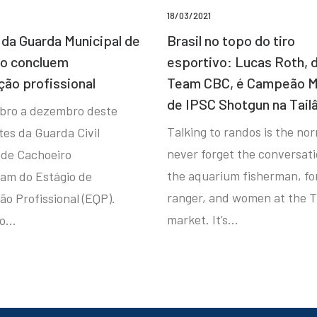
18/03/2021
da Guarda Municipal de
Brasil no topo do tiro
ro concluem
esportivo: Lucas Roth, 
ção profissional
Team CBC, é Campeão M
de IPSC Shotgun na Tail
bro a dezembro deste
Talking to randos is the norm
tes da Guarda Civil
never forget the conversat
 de Cachoeiro
the aquarium fisherman, fo
ram do Estágio de
ranger, and women at the T
ão Profissional (EQP).
market. It’s…
io…