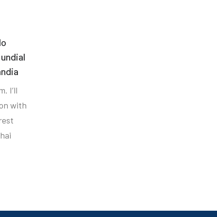
do
undial
ândia
. I’ll
ion with
rest
hai