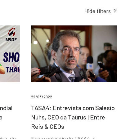
Hide filters
22/03/2022
ndial
TASA4: Entrevista com Salesio
a
Nuhs, CEO da Taurus | Entre
Reis & CEOs
ira, de
Neste episódio do TASA4, o