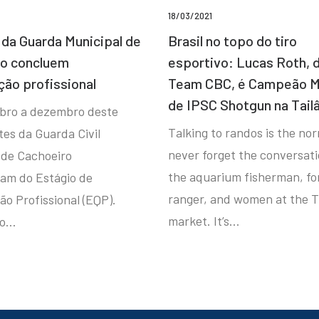
18/03/2021
da Guarda Municipal de
Brasil no topo do tiro
ro concluem
esportivo: Lucas Roth, 
ção profissional
Team CBC, é Campeão M
de IPSC Shotgun na Tail
bro a dezembro deste
Talking to randos is the norm
tes da Guarda Civil
never forget the conversat
 de Cachoeiro
the aquarium fisherman, fo
ram do Estágio de
ranger, and women at the T
ão Profissional (EQP).
market. It’s…
io…