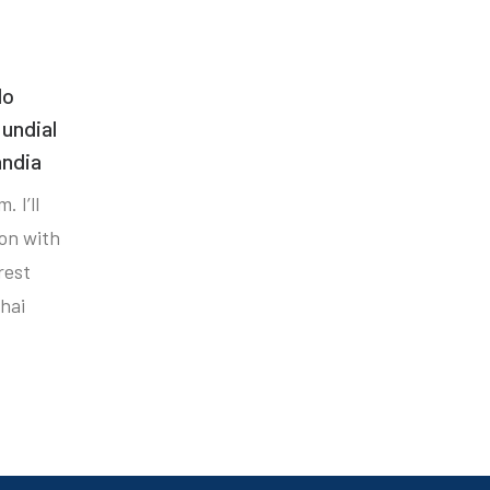
do
undial
ândia
. I’ll
ion with
rest
hai