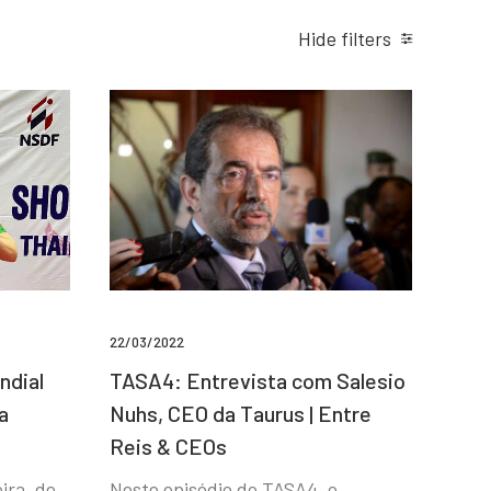
Hide filters
22/03/2022
ndial
TASA4: Entrevista com Salesio
a
Nuhs, CEO da Taurus | Entre
Reis & CEOs
ira, de
Neste episódio do TASA4, o