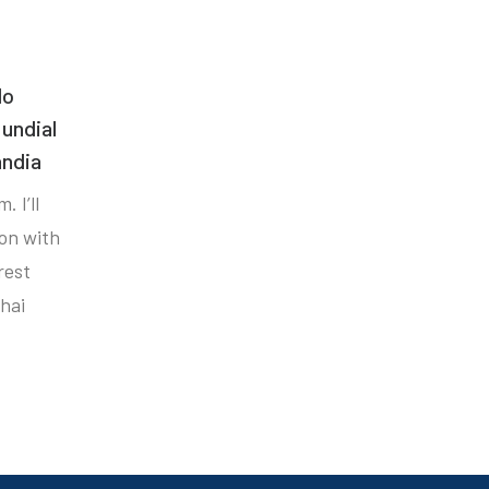
do
undial
ândia
. I’ll
ion with
rest
hai