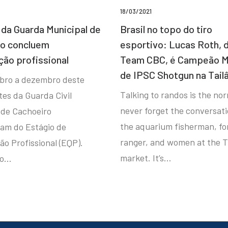
18/03/2021
da Guarda Municipal de
Brasil no topo do tiro
ro concluem
esportivo: Lucas Roth, 
ção profissional
Team CBC, é Campeão M
de IPSC Shotgun na Tail
bro a dezembro deste
Talking to randos is the norm
tes da Guarda Civil
never forget the conversat
 de Cachoeiro
the aquarium fisherman, fo
ram do Estágio de
ranger, and women at the T
ão Profissional (EQP).
market. It’s…
io…