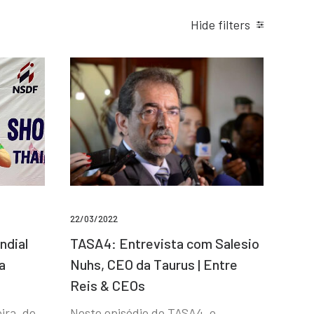
Hide filters
22/03/2022
ndial
TASA4: Entrevista com Salesio
a
Nuhs, CEO da Taurus | Entre
Reis & CEOs
ira, de
Neste episódio do TASA4, o