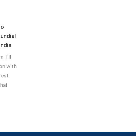
do
undial
ândia
. I’ll
ion with
rest
hai