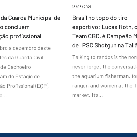
18/03/2021
da Guarda Municipal de
Brasil no topo do tiro
ro concluem
esportivo: Lucas Roth, 
ção profissional
Team CBC, é Campeão M
de IPSC Shotgun na Tail
bro a dezembro deste
Talking to randos is the norm
tes da Guarda Civil
never forget the conversat
 de Cachoeiro
the aquarium fisherman, fo
ram do Estágio de
ranger, and women at the T
ão Profissional (EQP).
market. It’s…
io…