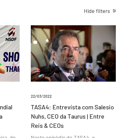
Hide filters
22/03/2022
ndial
TASA4: Entrevista com Salesio
a
Nuhs, CEO da Taurus | Entre
Reis & CEOs
ira, de
Neste episódio do TASA4, o