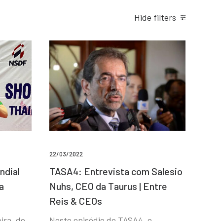
Hide filters
22/03/2022
ndial
TASA4: Entrevista com Salesio
a
Nuhs, CEO da Taurus | Entre
Reis & CEOs
ira, de
Neste episódio do TASA4, o