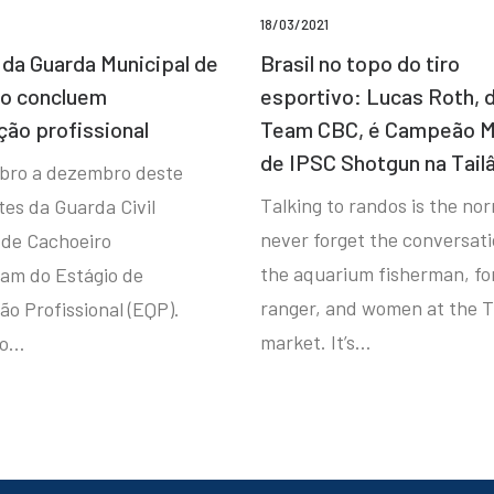
18/03/2021
da Guarda Municipal de
Brasil no topo do tiro
ro concluem
esportivo: Lucas Roth, 
ção profissional
Team CBC, é Campeão M
de IPSC Shotgun na Tail
bro a dezembro deste
Talking to randos is the norm
tes da Guarda Civil
never forget the conversat
 de Cachoeiro
the aquarium fisherman, fo
ram do Estágio de
ranger, and women at the T
ão Profissional (EQP).
market. It’s…
io…