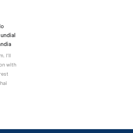
do
undial
ândia
. I’ll
ion with
rest
hai