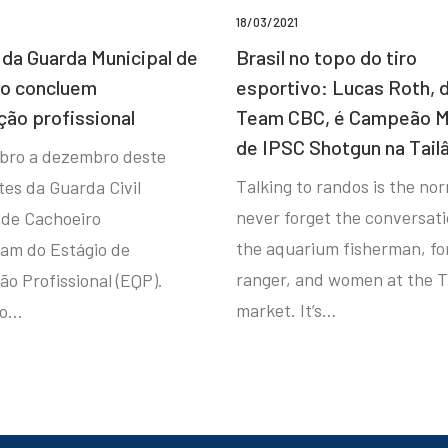
18/03/2021
da Guarda Municipal de
Brasil no topo do tiro
ro concluem
esportivo: Lucas Roth, 
ção profissional
Team CBC, é Campeão M
de IPSC Shotgun na Tail
bro a dezembro deste
Talking to randos is the norm
tes da Guarda Civil
never forget the conversat
 de Cachoeiro
the aquarium fisherman, fo
ram do Estágio de
ranger, and women at the T
ão Profissional (EQP).
market. It’s…
io…