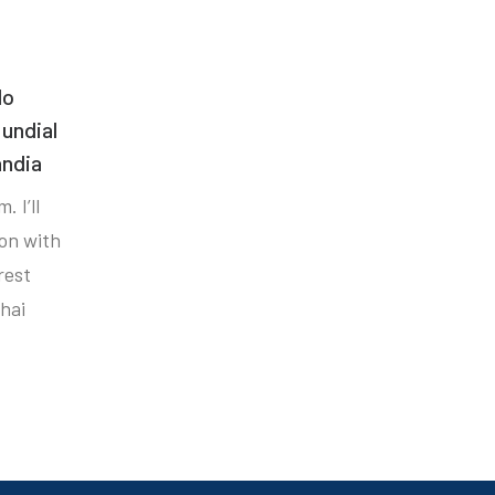
do
undial
ândia
. I’ll
ion with
rest
hai