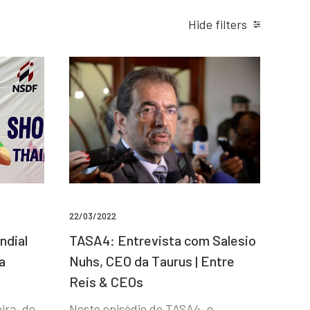
Hide filters
22/03/2022
ndial
TASA4: Entrevista com Salesio
a
Nuhs, CEO da Taurus | Entre
Reis & CEOs
ira, de
Neste episódio do TASA4, o