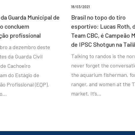
18/03/2021
da Guarda Municipal de
Brasil no topo do tiro
ro concluem
esportivo: Lucas Roth, 
ção profissional
Team CBC, é Campeão M
de IPSC Shotgun na Tail
bro a dezembro deste
Talking to randos is the norm
tes da Guarda Civil
never forget the conversat
 de Cachoeiro
the aquarium fisherman, fo
ram do Estágio de
ranger, and women at the T
ão Profissional (EQP).
market. It’s…
io…