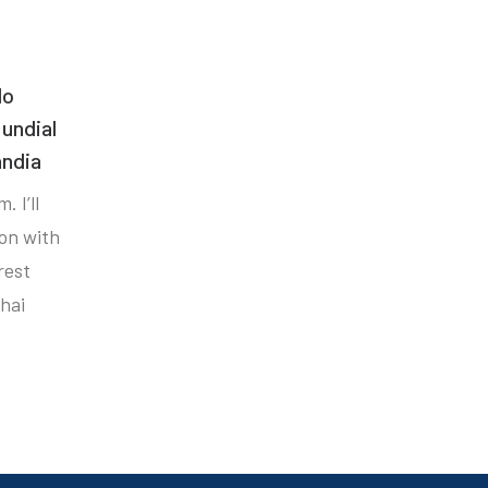
do
undial
ândia
. I’ll
ion with
rest
hai