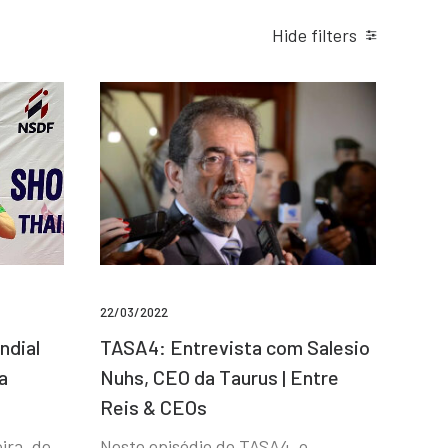
Hide filters
22/03/2022
ndial
TASA4: Entrevista com Salesio
a
Nuhs, CEO da Taurus | Entre
Reis & CEOs
ira, de
Neste episódio do TASA4, o