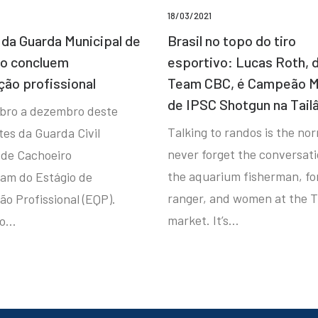
18/03/2021
da Guarda Municipal de
Brasil no topo do tiro
ro concluem
esportivo: Lucas Roth, 
ção profissional
Team CBC, é Campeão M
de IPSC Shotgun na Tail
bro a dezembro deste
Talking to randos is the norm
tes da Guarda Civil
never forget the conversat
 de Cachoeiro
the aquarium fisherman, fo
ram do Estágio de
ranger, and women at the T
ão Profissional (EQP).
market. It’s…
io…