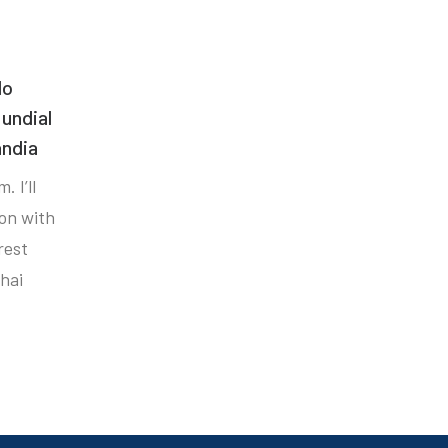
do
undial
ândia
. I’ll
ion with
rest
hai