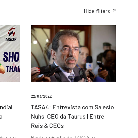
Hide filters
22/03/2022
ndial
TASA4: Entrevista com Salesio
a
Nuhs, CEO da Taurus | Entre
Reis & CEOs
ira, de
Neste episódio do TASA4, o