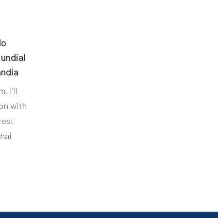
do
undial
ândia
. I’ll
ion with
rest
hai