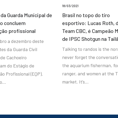
18/03/2021
da Guarda Municipal de
Brasil no topo do tiro
ro concluem
esportivo: Lucas Roth, 
ção profissional
Team CBC, é Campeão M
de IPSC Shotgun na Tail
bro a dezembro deste
Talking to randos is the norm
tes da Guarda Civil
never forget the conversat
 de Cachoeiro
the aquarium fisherman, fo
ram do Estágio de
ranger, and women at the T
ão Profissional (EQP).
market. It’s…
io…