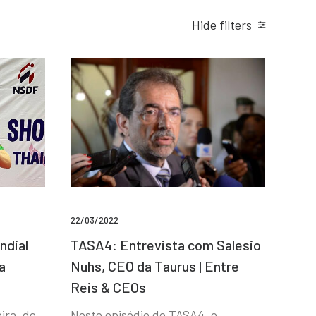
Hide filters
22/03/2022
ndial
TASA4: Entrevista com Salesio
a
Nuhs, CEO da Taurus | Entre
Reis & CEOs
ira, de
Neste episódio do TASA4, o