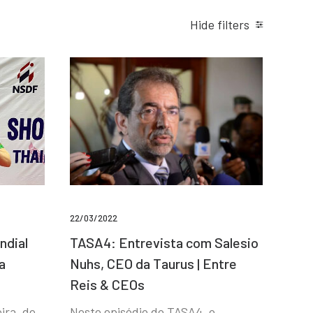
Hide filters
22/03/2022
ndial
TASA4: Entrevista com Salesio
a
Nuhs, CEO da Taurus | Entre
Reis & CEOs
ira, de
Neste episódio do TASA4, o