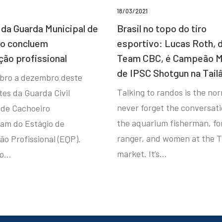
18/03/2021
da Guarda Municipal de
Brasil no topo do tiro
ro concluem
esportivo: Lucas Roth, 
ção profissional
Team CBC, é Campeão M
de IPSC Shotgun na Tail
bro a dezembro deste
Talking to randos is the norm
tes da Guarda Civil
never forget the conversat
 de Cachoeiro
the aquarium fisherman, fo
ram do Estágio de
ranger, and women at the T
ão Profissional (EQP).
market. It’s…
io…