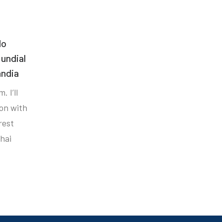
do
undial
ândia
. I’ll
ion with
rest
hai