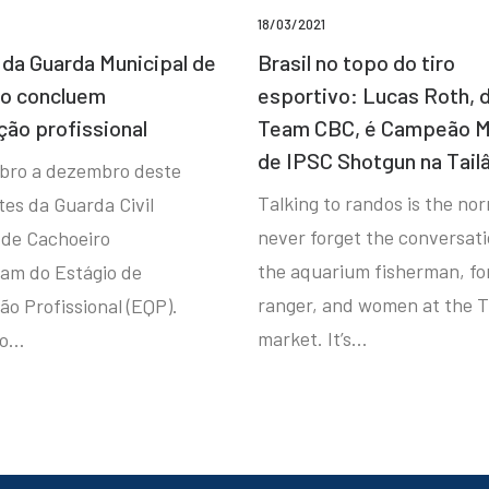
18/03/2021
da Guarda Municipal de
Brasil no topo do tiro
ro concluem
esportivo: Lucas Roth, 
ção profissional
Team CBC, é Campeão M
de IPSC Shotgun na Tail
bro a dezembro deste
Talking to randos is the norm
tes da Guarda Civil
never forget the conversat
 de Cachoeiro
the aquarium fisherman, fo
ram do Estágio de
ranger, and women at the T
ão Profissional (EQP).
market. It’s…
io…