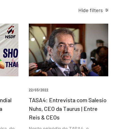
Hide filters
22/03/2022
ndial
TASA4: Entrevista com Salesio
a
Nuhs, CEO da Taurus | Entre
Reis & CEOs
ira, de
Neste episódio do TASA4, o