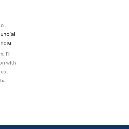
do
undial
ândia
. I’ll
ion with
rest
hai