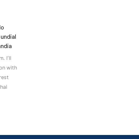
do
undial
ândia
. I’ll
ion with
rest
hai