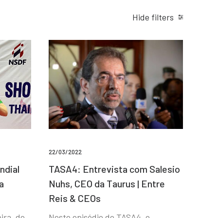
Hide filters
22/03/2022
ndial
TASA4: Entrevista com Salesio
a
Nuhs, CEO da Taurus | Entre
Reis & CEOs
ira, de
Neste episódio do TASA4, o