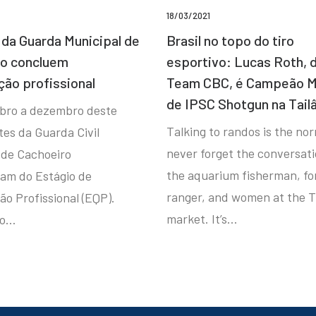
18/03/2021
da Guarda Municipal de
Brasil no topo do tiro
ro concluem
esportivo: Lucas Roth, 
ção profissional
Team CBC, é Campeão M
de IPSC Shotgun na Tail
bro a dezembro deste
Talking to randos is the norm
tes da Guarda Civil
never forget the conversat
 de Cachoeiro
the aquarium fisherman, fo
ram do Estágio de
ranger, and women at the T
ão Profissional (EQP).
market. It’s…
io…