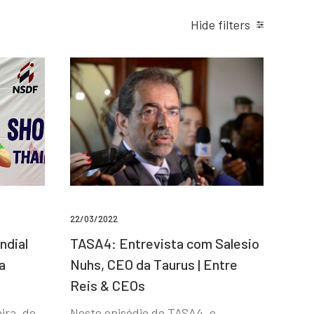
Hide filters
22/03/2022
ndial
TASA4: Entrevista com Salesio
a
Nuhs, CEO da Taurus | Entre
Reis & CEOs
ira, de
Neste episódio do TASA4, o