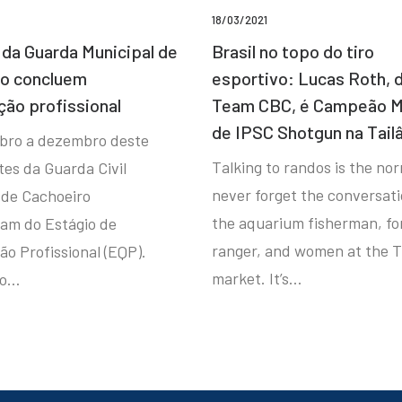
18/03/2021
da Guarda Municipal de
Brasil no topo do tiro
ro concluem
esportivo: Lucas Roth, 
ção profissional
Team CBC, é Campeão M
de IPSC Shotgun na Tail
bro a dezembro deste
Talking to randos is the norm
tes da Guarda Civil
never forget the conversat
 de Cachoeiro
the aquarium fisherman, fo
ram do Estágio de
ranger, and women at the T
ão Profissional (EQP).
market. It’s…
io…