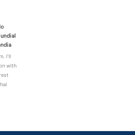
do
undial
ândia
. I’ll
ion with
rest
hai