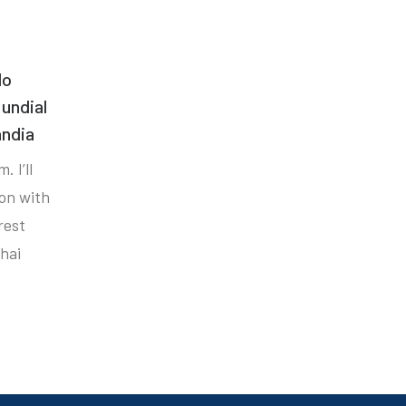
do
undial
ândia
. I’ll
ion with
rest
hai