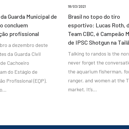
18/03/2021
da Guarda Municipal de
Brasil no topo do tiro
ro concluem
esportivo: Lucas Roth, 
ção profissional
Team CBC, é Campeão M
de IPSC Shotgun na Tail
bro a dezembro deste
Talking to randos is the norm
tes da Guarda Civil
never forget the conversat
 de Cachoeiro
the aquarium fisherman, fo
ram do Estágio de
ranger, and women at the T
ão Profissional (EQP).
market. It’s…
io…