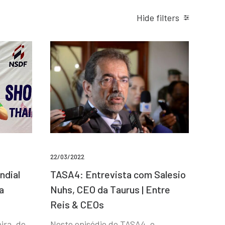
Hide filters
22/03/2022
ndial
TASA4: Entrevista com Salesio
a
Nuhs, CEO da Taurus | Entre
Reis & CEOs
ira, de
Neste episódio do TASA4, o