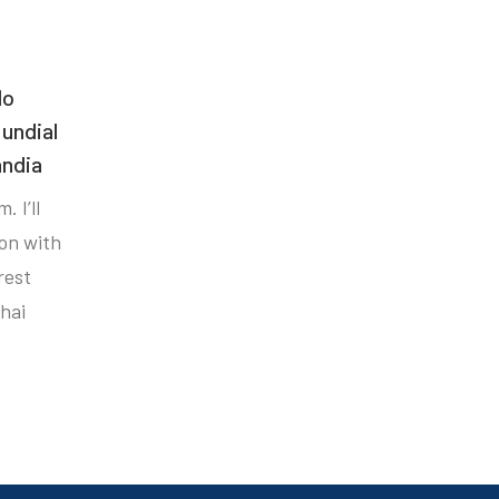
do
undial
ândia
. I’ll
ion with
rest
hai