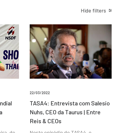
Hide filters
22/03/2022
ndial
TASA4: Entrevista com Salesio
a
Nuhs, CEO da Taurus | Entre
Reis & CEOs
ira, de
Neste episódio do TASA4, o