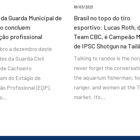
18/03/2021
da Guarda Municipal de
Brasil no topo do tiro
ro concluem
esportivo: Lucas Roth, 
ção profissional
Team CBC, é Campeão M
de IPSC Shotgun na Tail
bro a dezembro deste
Talking to randos is the norm
tes da Guarda Civil
never forget the conversat
 de Cachoeiro
the aquarium fisherman, fo
ram do Estágio de
ranger, and women at the T
ão Profissional (EQP).
market. It’s…
io…