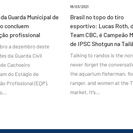
18/03/2021
da Guarda Municipal de
Brasil no topo do tiro
ro concluem
esportivo: Lucas Roth, 
ção profissional
Team CBC, é Campeão M
de IPSC Shotgun na Tail
bro a dezembro deste
Talking to randos is the norm
tes da Guarda Civil
never forget the conversat
 de Cachoeiro
the aquarium fisherman, fo
ram do Estágio de
ranger, and women at the T
ão Profissional (EQP).
market. It’s…
io…