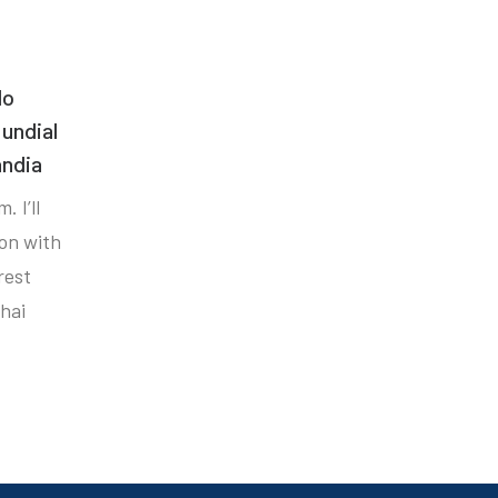
do
undial
ândia
. I’ll
ion with
rest
hai