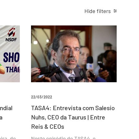
Hide filters
22/03/2022
ndial
TASA4: Entrevista com Salesio
a
Nuhs, CEO da Taurus | Entre
Reis & CEOs
ira, de
Neste episódio do TASA4, o