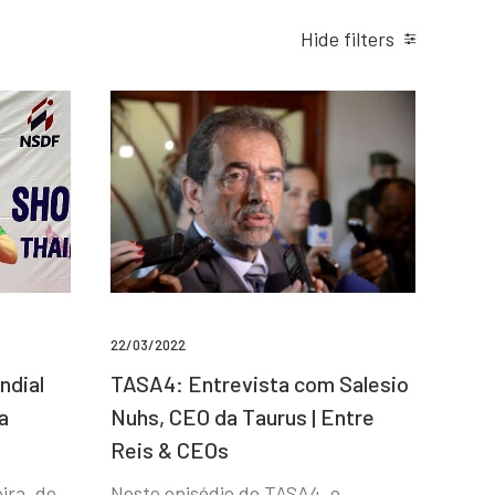
Hide filters
22/03/2022
ndial
TASA4: Entrevista com Salesio
a
Nuhs, CEO da Taurus | Entre
Reis & CEOs
ira, de
Neste episódio do TASA4, o