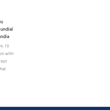
do
undial
ândia
. I’ll
ion with
rest
hai