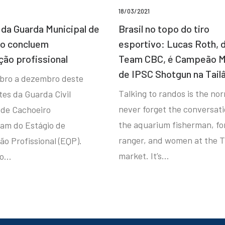
18/03/2021
da Guarda Municipal de
Brasil no topo do tiro
ro concluem
esportivo: Lucas Roth, 
ção profissional
Team CBC, é Campeão M
de IPSC Shotgun na Tail
bro a dezembro deste
Talking to randos is the norm
tes da Guarda Civil
never forget the conversat
 de Cachoeiro
the aquarium fisherman, fo
ram do Estágio de
ranger, and women at the T
ão Profissional (EQP).
market. It’s…
io…