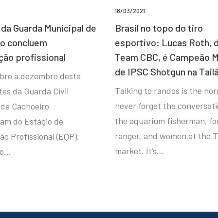
18/03/2021
da Guarda Municipal de
Brasil no topo do tiro
ro concluem
esportivo: Lucas Roth, 
ção profissional
Team CBC, é Campeão M
de IPSC Shotgun na Tail
bro a dezembro deste
Talking to randos is the norm
tes da Guarda Civil
never forget the conversat
 de Cachoeiro
the aquarium fisherman, fo
ram do Estágio de
ranger, and women at the T
ão Profissional (EQP).
market. It’s…
io…