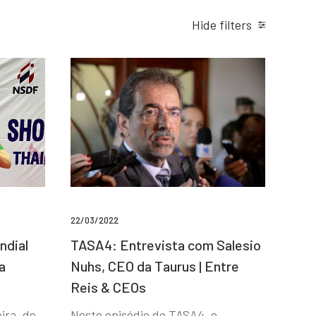
Hide filters
22/03/2022
ndial
TASA4: Entrevista com Salesio
a
Nuhs, CEO da Taurus | Entre
Reis & CEOs
ira, de
Neste episódio do TASA4, o