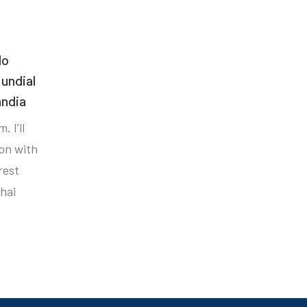
do
undial
ândia
. I’ll
ion with
rest
hai