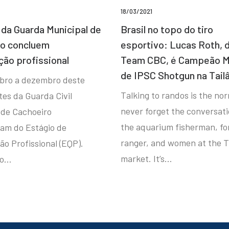
18/03/2021
da Guarda Municipal de
Brasil no topo do tiro
ro concluem
esportivo: Lucas Roth, 
ção profissional
Team CBC, é Campeão M
de IPSC Shotgun na Tail
bro a dezembro deste
Talking to randos is the norm
tes da Guarda Civil
never forget the conversat
 de Cachoeiro
the aquarium fisherman, fo
ram do Estágio de
ranger, and women at the T
ão Profissional (EQP).
market. It’s…
io…