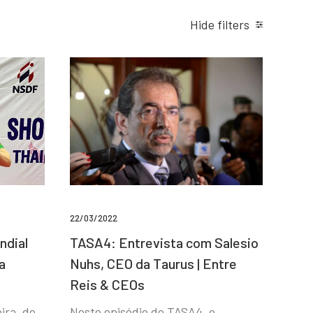
Hide filters
22/03/2022
ndial
TASA4: Entrevista com Salesio
a
Nuhs, CEO da Taurus | Entre
Reis & CEOs
ira, de
Neste episódio do TASA4, o