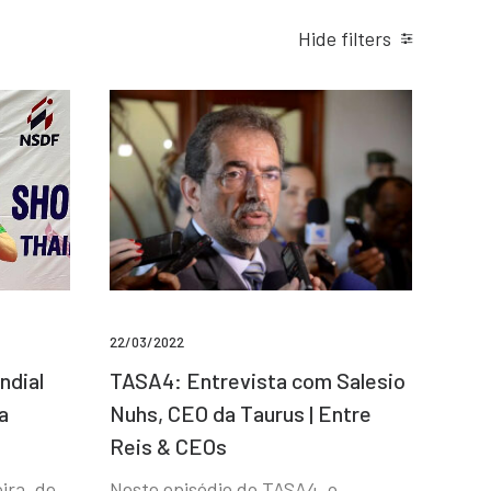
Hide filters
22/03/2022
ndial
TASA4: Entrevista com Salesio
a
Nuhs, CEO da Taurus | Entre
Reis & CEOs
ira, de
Neste episódio do TASA4, o