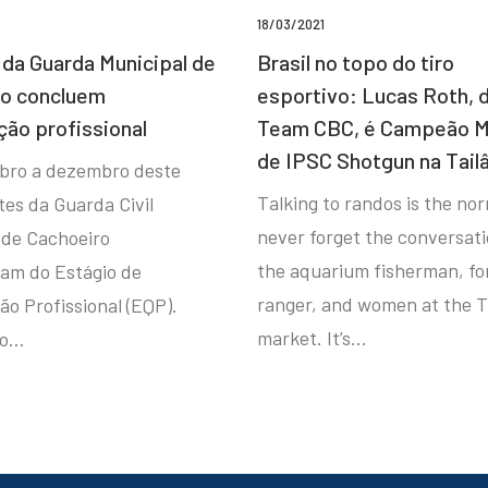
18/03/2021
da Guarda Municipal de
Brasil no topo do tiro
ro concluem
esportivo: Lucas Roth, 
ção profissional
Team CBC, é Campeão M
de IPSC Shotgun na Tail
bro a dezembro deste
Talking to randos is the norm
tes da Guarda Civil
never forget the conversat
 de Cachoeiro
the aquarium fisherman, fo
ram do Estágio de
ranger, and women at the T
ão Profissional (EQP).
market. It’s…
io…