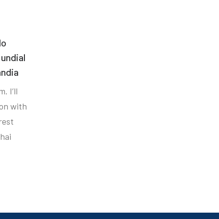
do
undial
ândia
. I’ll
ion with
rest
hai