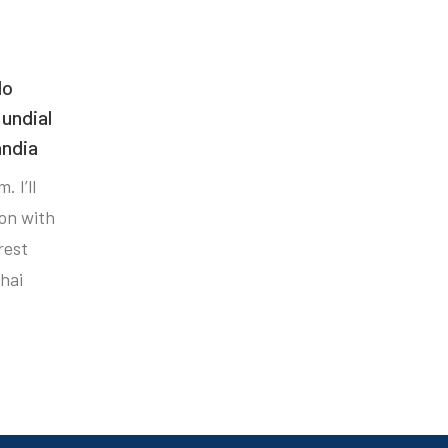
do
undial
ândia
. I’ll
ion with
rest
hai