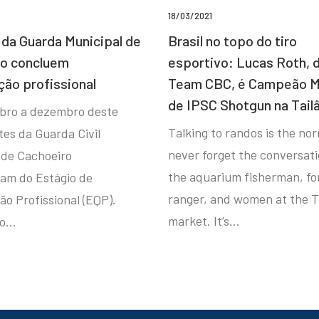
18/03/2021
da Guarda Municipal de
Brasil no topo do tiro
ro concluem
esportivo: Lucas Roth, 
ção profissional
Team CBC, é Campeão M
de IPSC Shotgun na Tail
bro a dezembro deste
Talking to randos is the norm
tes da Guarda Civil
never forget the conversat
 de Cachoeiro
the aquarium fisherman, fo
ram do Estágio de
ranger, and women at the T
ão Profissional (EQP).
market. It’s…
io…