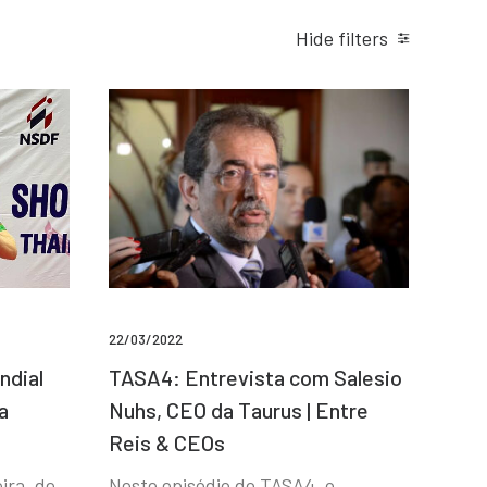
Hide filters
22/03/2022
ndial
TASA4: Entrevista com Salesio
a
Nuhs, CEO da Taurus | Entre
Reis & CEOs
ira, de
Neste episódio do TASA4, o