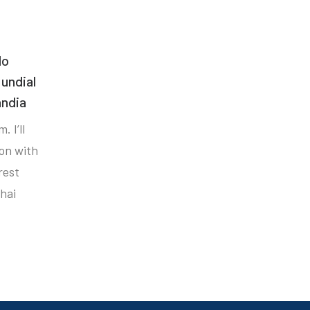
do
undial
ândia
. I’ll
ion with
rest
hai