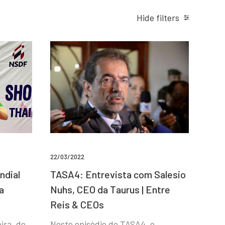
Hide filters
22/03/2022
ndial
TASA4: Entrevista com Salesio
a
Nuhs, CEO da Taurus | Entre
Reis & CEOs
ira, de
Neste episódio do TASA4, o