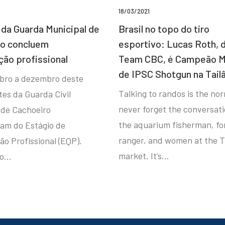
18/03/2021
da Guarda Municipal de
Brasil no topo do tiro
ro concluem
esportivo: Lucas Roth, 
ção profissional
Team CBC, é Campeão M
de IPSC Shotgun na Tail
bro a dezembro deste
Talking to randos is the norm
tes da Guarda Civil
never forget the conversat
 de Cachoeiro
the aquarium fisherman, fo
ram do Estágio de
ranger, and women at the T
ão Profissional (EQP).
market. It’s…
io…