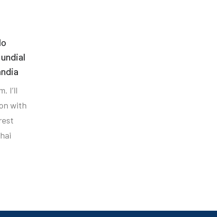
do
undial
ândia
. I’ll
ion with
rest
hai