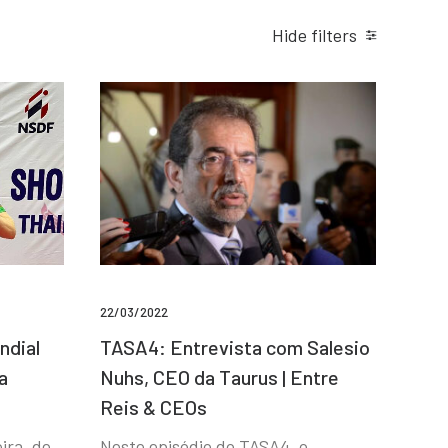
Hide filters
22/03/2022
ndial
TASA4: Entrevista com Salesio
a
Nuhs, CEO da Taurus | Entre
Reis & CEOs
ira, de
Neste episódio do TASA4, o