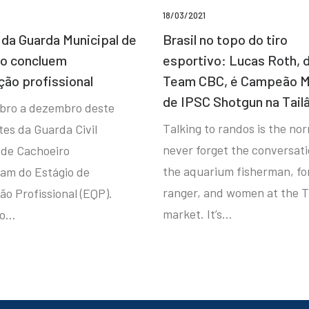
18/03/2021
da Guarda Municipal de
Brasil no topo do tiro
ro concluem
esportivo: Lucas Roth, 
ção profissional
Team CBC, é Campeão M
de IPSC Shotgun na Tail
bro a dezembro deste
Talking to randos is the norm
tes da Guarda Civil
never forget the conversat
 de Cachoeiro
the aquarium fisherman, fo
ram do Estágio de
ranger, and women at the T
ão Profissional (EQP).
market. It’s…
io…