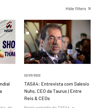
Hide filters
22/03/2022
ndial
TASA4: Entrevista com Salesio
a
Nuhs, CEO da Taurus | Entre
Reis & CEOs
ira, de
Neste episódio do TASA4, o