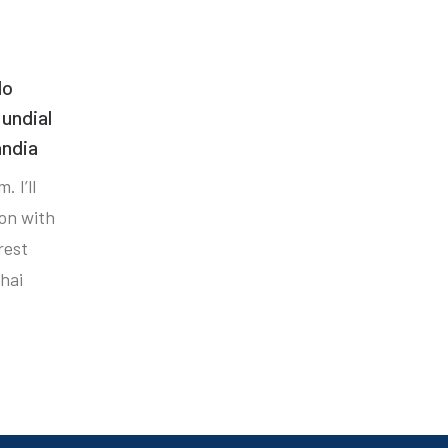
do
undial
ândia
. I’ll
ion with
rest
hai