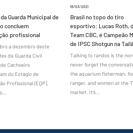
18/03/2021
da Guarda Municipal de
Brasil no topo do tiro
ro concluem
esportivo: Lucas Roth, 
ção profissional
Team CBC, é Campeão M
de IPSC Shotgun na Tail
bro a dezembro deste
Talking to randos is the norm
tes da Guarda Civil
never forget the conversat
 de Cachoeiro
the aquarium fisherman, fo
ram do Estágio de
ranger, and women at the T
ão Profissional (EQP).
market. It’s…
io…