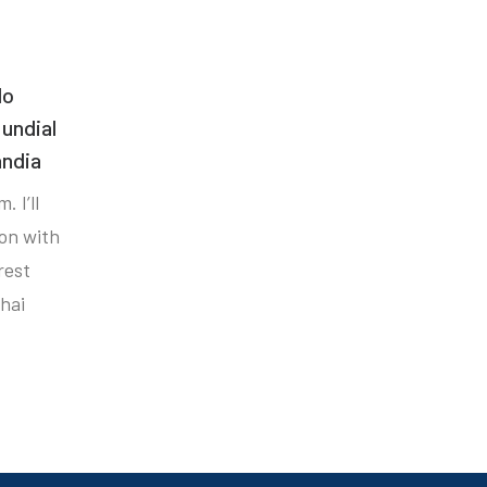
do
undial
ândia
. I’ll
ion with
rest
hai