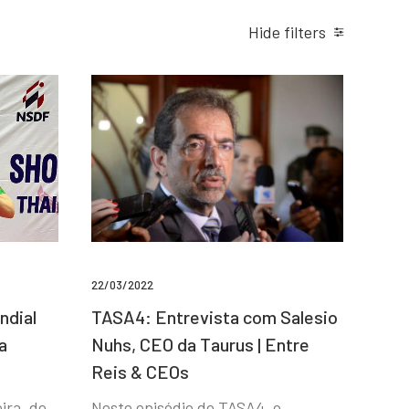
Hide filters
22/03/2022
ndial
TASA4: Entrevista com Salesio
a
Nuhs, CEO da Taurus | Entre
Reis & CEOs
ira, de
Neste episódio do TASA4, o