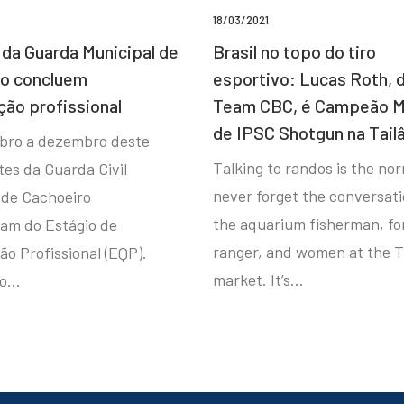
18/03/2021
da Guarda Municipal de
Brasil no topo do tiro
ro concluem
esportivo: Lucas Roth, 
ção profissional
Team CBC, é Campeão M
de IPSC Shotgun na Tail
bro a dezembro deste
Talking to randos is the norm
tes da Guarda Civil
never forget the conversat
 de Cachoeiro
the aquarium fisherman, fo
ram do Estágio de
ranger, and women at the T
ão Profissional (EQP).
market. It’s…
io…