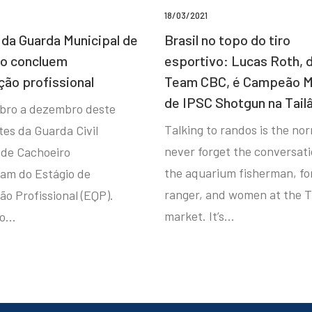
18/03/2021
da Guarda Municipal de
Brasil no topo do tiro
ro concluem
esportivo: Lucas Roth, 
ção profissional
Team CBC, é Campeão M
de IPSC Shotgun na Tail
bro a dezembro deste
Talking to randos is the norm
tes da Guarda Civil
never forget the conversat
 de Cachoeiro
the aquarium fisherman, fo
ram do Estágio de
ranger, and women at the T
ão Profissional (EQP).
market. It’s…
io…