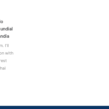
do
undial
ândia
. I’ll
ion with
rest
hai