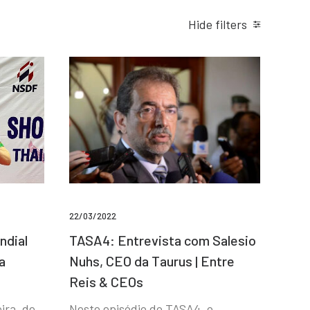
Hide filters
22/03/2022
ndial
TASA4: Entrevista com Salesio
a
Nuhs, CEO da Taurus | Entre
Reis & CEOs
ira, de
Neste episódio do TASA4, o