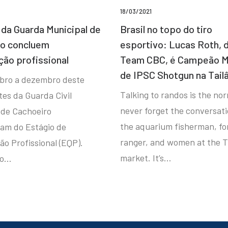
18/03/2021
da Guarda Municipal de
Brasil no topo do tiro
ro concluem
esportivo: Lucas Roth, 
ção profissional
Team CBC, é Campeão M
de IPSC Shotgun na Tail
bro a dezembro deste
Talking to randos is the norm
tes da Guarda Civil
never forget the conversat
 de Cachoeiro
the aquarium fisherman, fo
ram do Estágio de
ranger, and women at the T
ão Profissional (EQP).
market. It’s…
io…