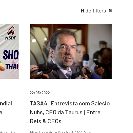
Hide filters
22/03/2022
ndial
TASA4: Entrevista com Salesio
a
Nuhs, CEO da Taurus | Entre
Reis & CEOs
ira, de
Neste episódio do TASA4, o