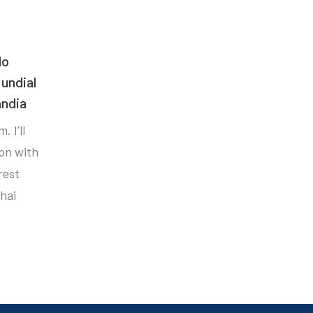
do
undial
ândia
. I’ll
ion with
rest
hai