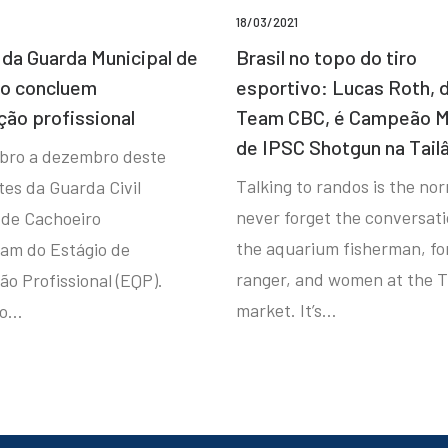
18/03/2021
da Guarda Municipal de
Brasil no topo do tiro
ro concluem
esportivo: Lucas Roth, 
ção profissional
Team CBC, é Campeão M
de IPSC Shotgun na Tail
bro a dezembro deste
Talking to randos is the norm
tes da Guarda Civil
never forget the conversat
 de Cachoeiro
the aquarium fisherman, fo
ram do Estágio de
ranger, and women at the T
ão Profissional (EQP).
market. It’s…
io…