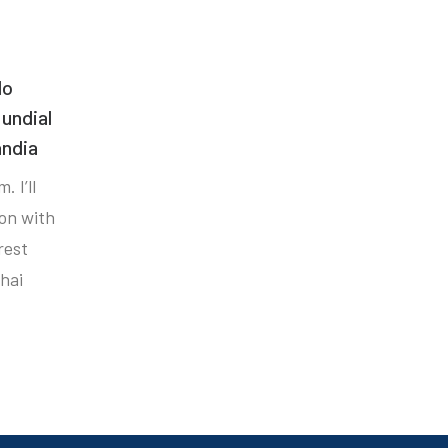
do
undial
ândia
. I’ll
ion with
rest
hai