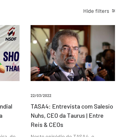
Hide filters
22/03/2022
ndial
TASA4: Entrevista com Salesio
a
Nuhs, CEO da Taurus | Entre
Reis & CEOs
ira, de
Neste episódio do TASA4, o