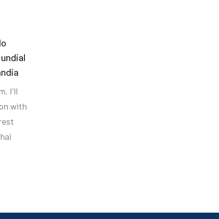
do
undial
ândia
. I’ll
ion with
rest
hai