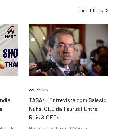
Hide filters
22/03/2022
ndial
TASA4: Entrevista com Salesio
a
Nuhs, CEO da Taurus | Entre
Reis & CEOs
ira, de
Neste episódio do TASA4, o