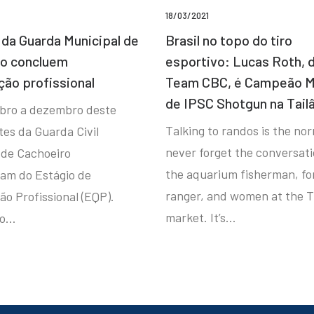
18/03/2021
da Guarda Municipal de
Brasil no topo do tiro
ro concluem
esportivo: Lucas Roth, 
ção profissional
Team CBC, é Campeão M
de IPSC Shotgun na Tail
bro a dezembro deste
Talking to randos is the norm
tes da Guarda Civil
never forget the conversat
 de Cachoeiro
the aquarium fisherman, fo
ram do Estágio de
ranger, and women at the T
ão Profissional (EQP).
market. It’s…
io…