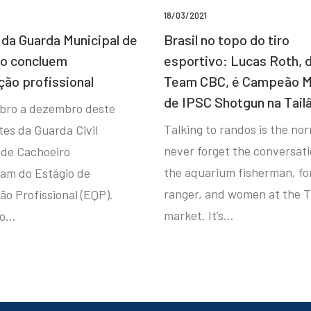
18/03/2021
da Guarda Municipal de
Brasil no topo do tiro
ro concluem
esportivo: Lucas Roth, 
ção profissional
Team CBC, é Campeão M
de IPSC Shotgun na Tail
bro a dezembro deste
Talking to randos is the norm
tes da Guarda Civil
never forget the conversat
 de Cachoeiro
the aquarium fisherman, fo
ram do Estágio de
ranger, and women at the T
ão Profissional (EQP).
market. It’s…
io…