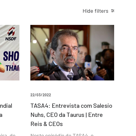
Hide filters
22/03/2022
ndial
TASA4: Entrevista com Salesio
a
Nuhs, CEO da Taurus | Entre
Reis & CEOs
ira, de
Neste episódio do TASA4, o