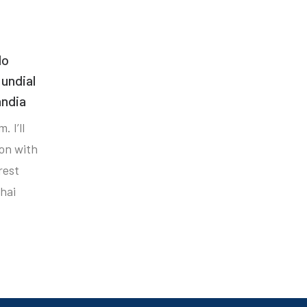
do
undial
ândia
. I’ll
ion with
rest
hai