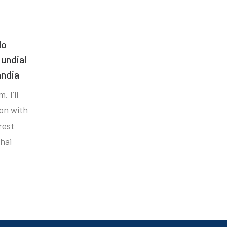
do
undial
ândia
. I’ll
ion with
rest
hai