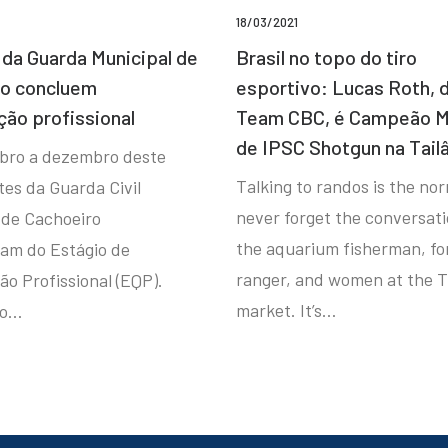
18/03/2021
da Guarda Municipal de
Brasil no topo do tiro
ro concluem
esportivo: Lucas Roth, 
ção profissional
Team CBC, é Campeão M
de IPSC Shotgun na Tail
bro a dezembro deste
Talking to randos is the norm
tes da Guarda Civil
never forget the conversat
 de Cachoeiro
the aquarium fisherman, fo
ram do Estágio de
ranger, and women at the T
ão Profissional (EQP).
market. It’s…
io…