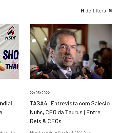
Hide filters
22/03/2022
ndial
TASA4: Entrevista com Salesio
a
Nuhs, CEO da Taurus | Entre
Reis & CEOs
ira, de
Neste episódio do TASA4, o