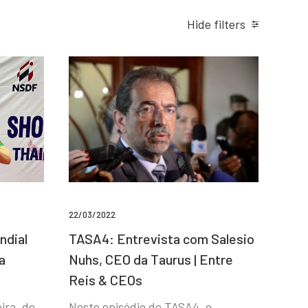
Hide filters
22/03/2022
ndial
TASA4: Entrevista com Salesio
a
Nuhs, CEO da Taurus | Entre
Reis & CEOs
ira, de
Neste episódio do TASA4, o