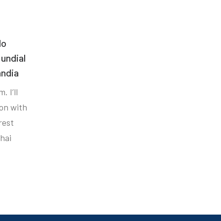
do
undial
ândia
. I’ll
ion with
rest
hai