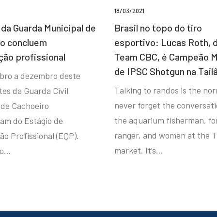
18/03/2021
da Guarda Municipal de
Brasil no topo do tiro
ro concluem
esportivo: Lucas Roth, 
ção profissional
Team CBC, é Campeão M
de IPSC Shotgun na Tail
bro a dezembro deste
Talking to randos is the norm
tes da Guarda Civil
never forget the conversat
 de Cachoeiro
the aquarium fisherman, fo
ram do Estágio de
ranger, and women at the T
ão Profissional (EQP).
market. It’s…
io…