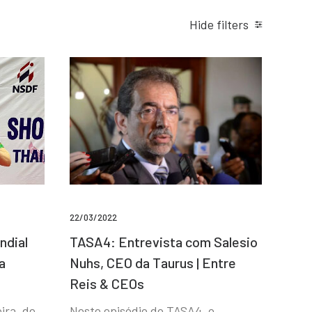
Hide filters
22/03/2022
ndial
TASA4: Entrevista com Salesio
a
Nuhs, CEO da Taurus | Entre
Reis & CEOs
ira, de
Neste episódio do TASA4, o