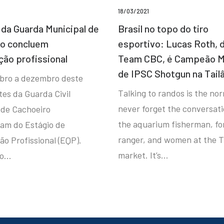
18/03/2021
da Guarda Municipal de
Brasil no topo do tiro
ro concluem
esportivo: Lucas Roth, 
ção profissional
Team CBC, é Campeão M
de IPSC Shotgun na Tail
bro a dezembro deste
Talking to randos is the norm
tes da Guarda Civil
never forget the conversat
 de Cachoeiro
the aquarium fisherman, fo
ram do Estágio de
ranger, and women at the T
ão Profissional (EQP).
market. It’s…
io…