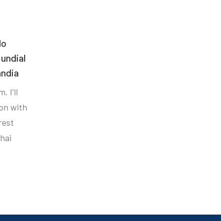
do
undial
ândia
. I’ll
ion with
rest
hai