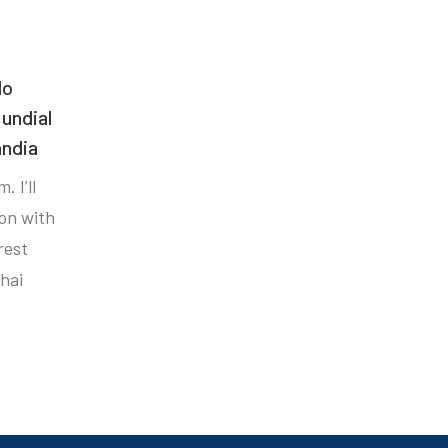
do
undial
ândia
. I’ll
ion with
rest
hai