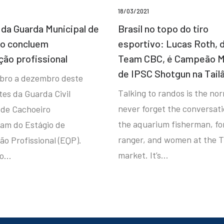
18/03/2021
da Guarda Municipal de
Brasil no topo do tiro
ro concluem
esportivo: Lucas Roth, 
ção profissional
Team CBC, é Campeão M
de IPSC Shotgun na Tail
bro a dezembro deste
Talking to randos is the norm
tes da Guarda Civil
never forget the conversat
 de Cachoeiro
the aquarium fisherman, fo
ram do Estágio de
ranger, and women at the T
ão Profissional (EQP).
market. It’s…
io…