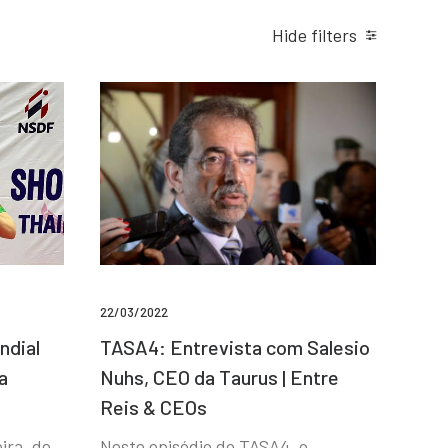
Hide filters
22/03/2022
ndial
TASA4: Entrevista com Salesio
a
Nuhs, CEO da Taurus | Entre
Reis & CEOs
ira, de
Neste episódio do TASA4, o