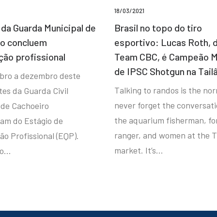
18/03/2021
da Guarda Municipal de
Brasil no topo do tiro
ro concluem
esportivo: Lucas Roth, 
ção profissional
Team CBC, é Campeão M
de IPSC Shotgun na Tail
bro a dezembro deste
Talking to randos is the norm
tes da Guarda Civil
never forget the conversat
 de Cachoeiro
the aquarium fisherman, fo
ram do Estágio de
ranger, and women at the T
ão Profissional (EQP).
market. It’s…
io…