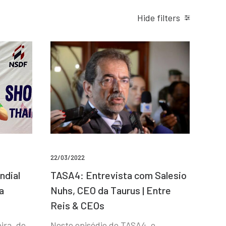
Hide filters
22/03/2022
ndial
TASA4: Entrevista com Salesio
a
Nuhs, CEO da Taurus | Entre
Reis & CEOs
ira, de
Neste episódio do TASA4, o