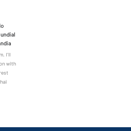
do
undial
ândia
. I’ll
ion with
rest
hai