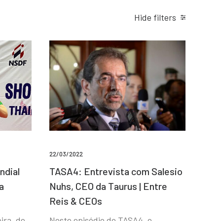
Hide filters
22/03/2022
ndial
TASA4: Entrevista com Salesio
a
Nuhs, CEO da Taurus | Entre
Reis & CEOs
ira, de
Neste episódio do TASA4, o