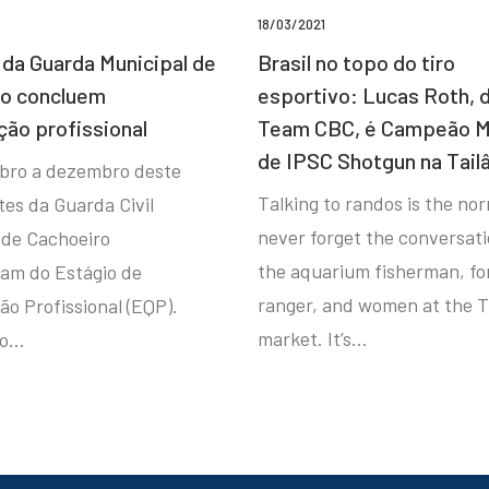
18/03/2021
da Guarda Municipal de
Brasil no topo do tiro
ro concluem
esportivo: Lucas Roth, 
ção profissional
Team CBC, é Campeão M
de IPSC Shotgun na Tail
bro a dezembro deste
Talking to randos is the norm
tes da Guarda Civil
never forget the conversat
 de Cachoeiro
the aquarium fisherman, fo
ram do Estágio de
ranger, and women at the T
ão Profissional (EQP).
market. It’s…
io…