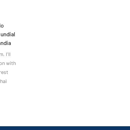
do
undial
ândia
. I’ll
ion with
rest
hai