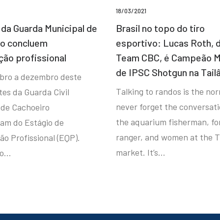
18/03/2021
da Guarda Municipal de
Brasil no topo do tiro
ro concluem
esportivo: Lucas Roth, 
ção profissional
Team CBC, é Campeão M
de IPSC Shotgun na Tail
bro a dezembro deste
Talking to randos is the norm
tes da Guarda Civil
never forget the conversat
 de Cachoeiro
the aquarium fisherman, fo
ram do Estágio de
ranger, and women at the T
ão Profissional (EQP).
market. It’s…
io…