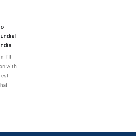
do
undial
ândia
. I’ll
ion with
rest
hai