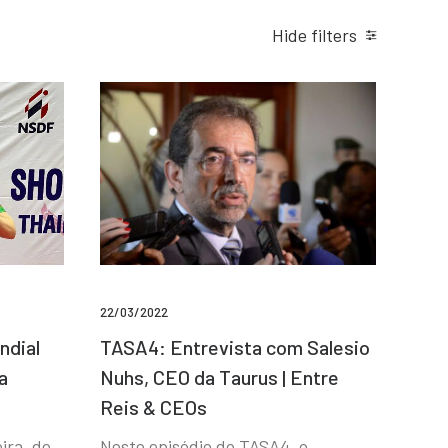
Hide filters
22/03/2022
ndial
TASA4: Entrevista com Salesio
a
Nuhs, CEO da Taurus | Entre
Reis & CEOs
ira, de
Neste episódio do TASA4, o